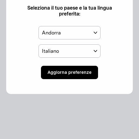
Seleziona il tuo paese e la tua lingua
Informazioni aggiuntive
preferita:
Paese
Regolamento sulla sicurezza generale dei prodotti
(GPSR):
Lingua
Avvertenze di sicurezza GPSR (UE)
Persona responsabile ai sensi del GPSR (UE)
Aggiorna preferenze
Ti potrebbe anche interessare…