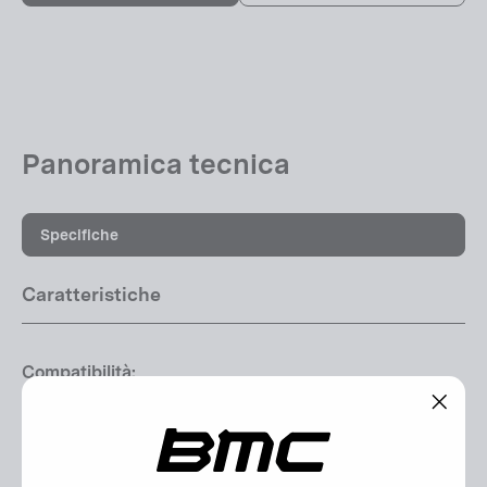
Panoramica tecnica
Specifiche
Caratteristiche
Compatibilità:
Alpenchallenge 02
"Chiu
Contenuto del Pacco:
(esc)"
1x dropout