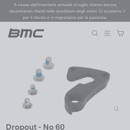
Vai
A causa dell’inventario annuale di luglio, stiamo ancora
direttamente
riscontrando ritardi nelle spedizioni degli ordini. Ci scusiamo
ai
per il ritardo e vi ringraziamo per la pazienza.
"C
contenuti
Ca
Cerca
Navigazi
Chiudi
(esc)
Dropout - No 60