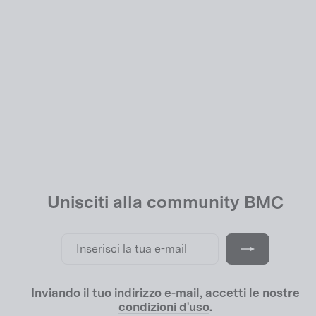
Dropout - No 60
EUR 29,00
Unisciti alla community BMC
Inserisci
Iscriviti
la
tua
e-
mail
Inviando il tuo indirizzo e-mail, accetti le nostre
condizioni d'uso
.