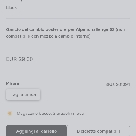
Black
Gancio del cambio posteriore per Alpenchallenge 02 (non
compatibile con mozzo a cambio interno)
Prezzo
EUR 29,00
di
listino
Misura
SKU:
301094
Taglia unica
Magazzino basso, 3 articoli rimasti
Aggiungi al carrello
Biciclette compatibili