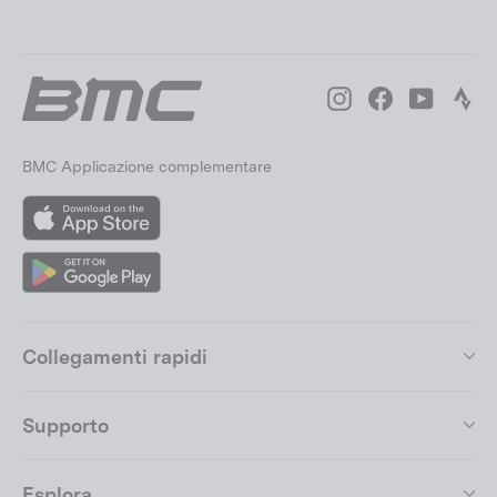
Instagram
Facebook
YouTube
Str
BMC Applicazione complementare
App
Store
Google
Play
Collegamenti rapidi
Supporto
Esplora