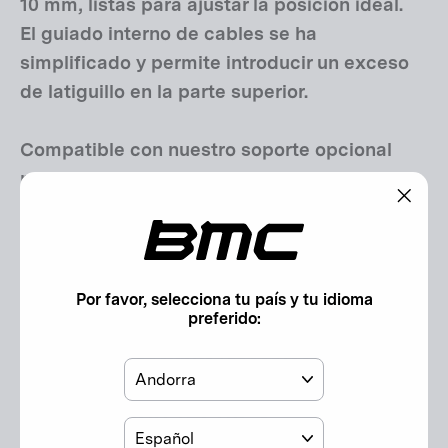
10 mm, listas para ajustar la posición ideal.
El guiado interno de cables se ha
simplificado y permite introducir un exceso
de latiguillo en la parte superior.
Compatible con nuestro soporte opcional
para ciclocomputador Garmin y Wahoo,
además de una interfaz GoPro para añadir
"Cerr
accesorios adicionales (luz, cámara, etc.).
(esc)"
Componentes opcionales:
Por favor, selecciona tu país y tu idioma
preferido:
- Computer Mount | ICS Carbon and ICS
Carbon EVO Cockpits (30003196)
País
Descripción técnica
Idioma