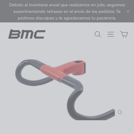
Ir
Debido al inventario anual que realizamos en julio, seguimos
directamente
experimentando retrasos en el envío de los pedidos. Te
al
pedimos disculpas y te agradecemos tu paciencia.
"C
contenido
Ca
Buscar
Navegac
Cerrar
(esc)