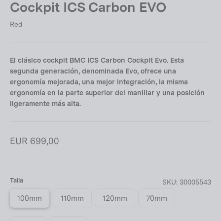
Cockpit ICS Carbon EVO
Red
El clásico cockpit BMC ICS Carbon Cockpit Evo. Esta
segunda generación, denominada Evo, ofrece una
ergonomía mejorada, una mejor integración, la misma
ergonomía en la parte superior del manillar y una posición
ligeramente más alta.
Precio
EUR 699,00
habitual
Talla
SKU:
30005543
100mm
110mm
120mm
70mm