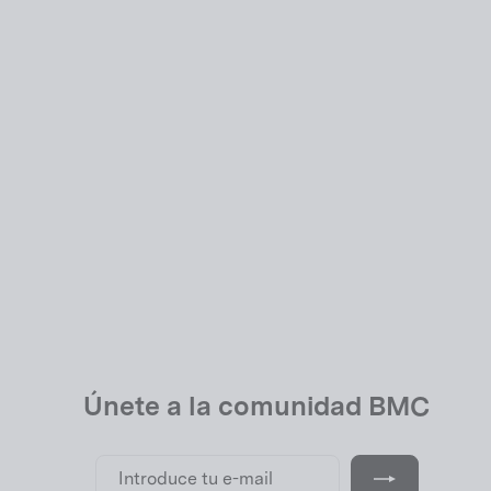
Cockpit ICS Carbon EVO
EUR 699,00
Únete a la comunidad BMC
Introduce
Suscribir
tu