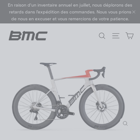
Passer
En raison d'un inventaire annuel en juillet, nous déplorons des
au
retards dans l'expédition des commandes. Nous vous prions
contenu
de nous en excuser et vous remercions de votre patience.
"F
Pa
Rechercher
Navigat
Fermer
(Esc)