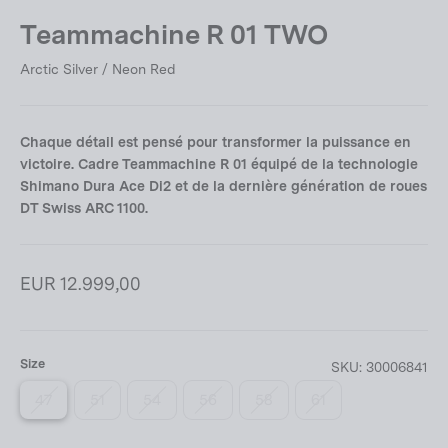
Teammachine R 01 TWO
Arctic Silver / Neon Red
Chaque détail est pensé pour transformer la puissance en
victoire. Cadre Teammachine R 01 équipé de la technologie
Shimano Dura Ace Di2 et de la dernière génération de roues
DT Swiss ARC 1100.
Prix
EUR 12.999,00
régulier
Size
SKU:
30006841
47
51
54
56
58
61