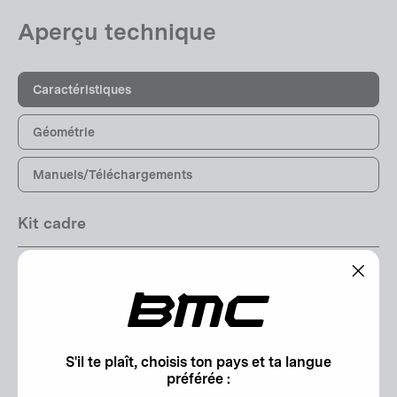
Aperçu technique
Caractéristiques
Géométrie
Manuels/Téléchargements
Kit cadre
Cadre:
"Ferm
Teammachine R 01 | 01 Premium Carbon with Aerocore
(Esc)"
Design | ICS Technology Stealth Cable Routing |
Stealth Dropout Design | Flat Mount Disc | 12 x 142mm
S'il te plaît, choisis ton pays et ta langue
Thru-Axle
préférée :