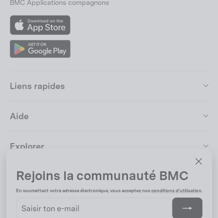
BMC Applications compagnons
App
Store
Google
Play
Liens rapides
Aide
Explorer
Rejoins la communauté BMC
"Fer
Entreprise
(Esc)
En soumettant votre adresse électronique, vous acceptez nos
conditions d'utilisation
.
Saisir
S'inscrire
Changer de pays et de langue
ton
e-